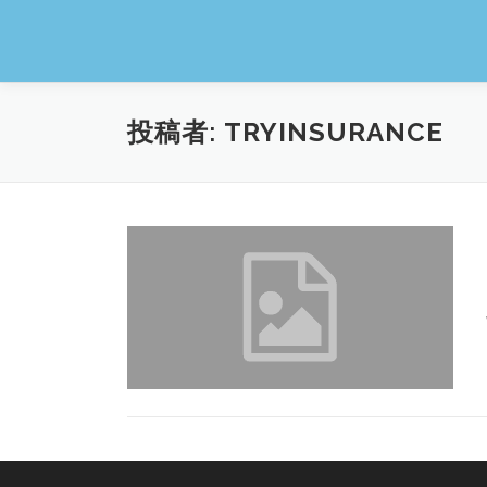
コ
ン
テ
ン
ツ
投稿者:
TRYINSURANCE
へ
ス
キ
ッ
プ