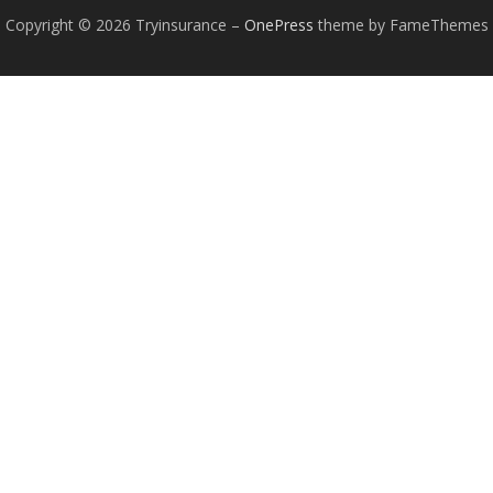
Copyright © 2026 Tryinsurance
–
OnePress
theme by FameThemes